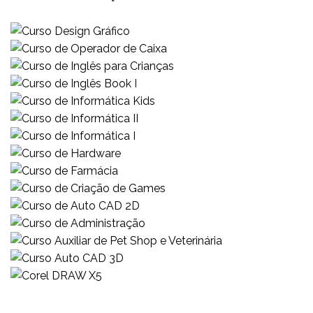
Curso de Operador de Caixa
Tecnologia
Curso de Inglês para Crianças
Desenvolvimento Pessoal
Curso de Inglês Book I
Kids
Curso de Informática Kids
Idiomas
Curso de Informática II
Kids
Curso de Informática I
Tecnologia
Curso de Hardware
Tecnologia
Curso de Farmácia
Tecnologia
Curso de Criação de Games
Saúde e Beleza
Curso de Auto CAD 2D
Tecnologia
Curso de Administração
Tecnologia
Curso Auxiliar de Pet Shop e Veterinária
Administrativo
Curso Auto CAD 3D
Desenvolvimento Pessoal
Corel DRAW X5
Tecnologia
Tecnologia