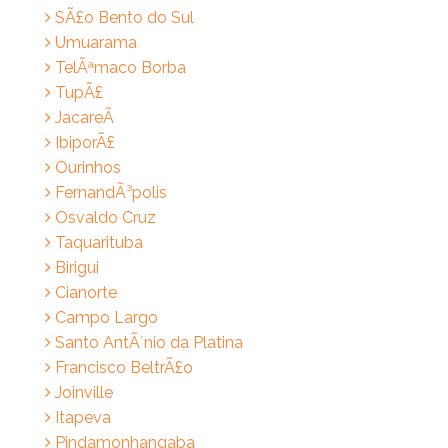
SÃ£o Bento do Sul
Umuarama
TelÃªmaco Borba
TupÃ£
JacareÃ­
IbiporÃ£
Ourinhos
FernandÃ³polis
Osvaldo Cruz
Taquarituba
Birigui
Cianorte
Campo Largo
Santo AntÃ´nio da Platina
Francisco BeltrÃ£o
Joinville
Itapeva
Pindamonhangaba